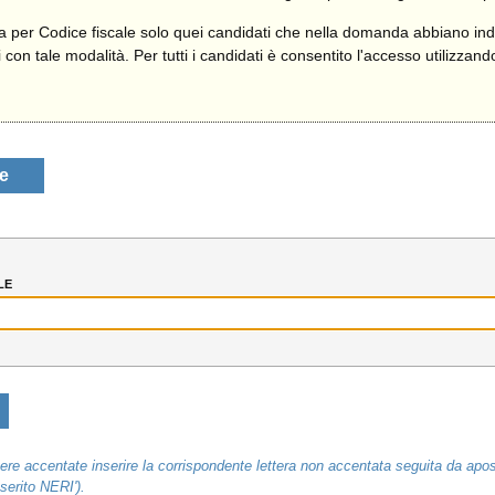
ca per Codice fiscale solo quei candidati che nella domanda abbiano ind
ati con tale modalità. Per tutti i candidati è consentito l'accesso utili
le
le
ere accentate inserire la corrispondente lettera non accentata seguita da apo
erito NERI').