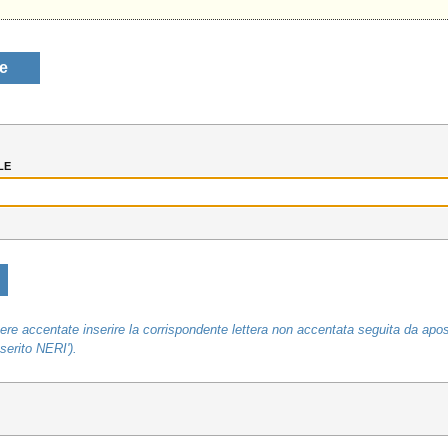
le
le
ere accentate inserire la corrispondente lettera non accentata seguita da apo
erito NERI').